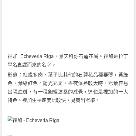
裡加 Echeveria Riga，景天科你石蓮花屬。裡加是拉丁
學名直譯而來的名字。
形態：紅緣多肉，葉子比其他的石蓮花品種要薄，黃綠
色，葉緣紅色。陽光充足，晝夜溫差較大時，老葉容易
出現血斑，有一種飽經滄桑的感覺，這也是裡加的一大
特色。裡加生長速度比較快，易養出老樁。