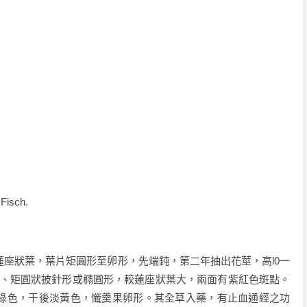
Fisch.
座狀葉，葉片矩圓形至卵形，先端鈍，第二年抽出花莖，高l0一
形、矩圓狀披針形或橢圓形，較蓮座狀葉大，兩面有紫紅色斑點。
綠色，干後淡黃色，懺羹果卵形。其全草入藥，有止血通經之功