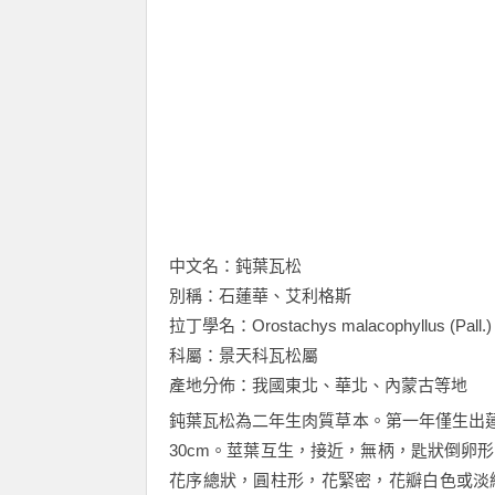
中文名：鈍葉瓦松
別稱：石蓮華、艾利格斯
拉丁學名：Orostachys malacophyllus (Pall.) 
科屬：景天科瓦松屬
產地分佈：我國東北、華北、內蒙古等地
鈍葉瓦松為二年生肉質草本。第一年僅生出蓮
30cm。莖葉互生，接近，無柄，匙狀倒卵
花序總狀，圓柱形，花緊密，花瓣白色或淡