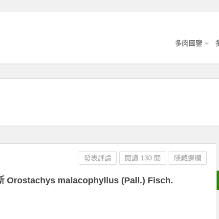
多肉圖鑒
發表評論
閱讀 130 閱
隱藏邊欄
chys malacophyllus (Pall.) Fisch.