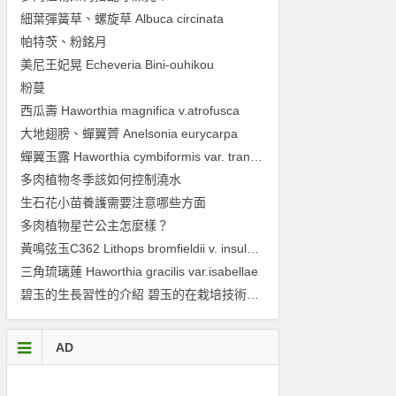
細葉彈簧草、螺旋草 Albuca circinata
帕特茨、粉銘月
美尼王妃晃 Echeveria Bini-ouhikou
粉蔓
西瓜壽 Haworthia magnifica v.atrofusca
大地翅膀、蟬翼薺 Anelsonia eurycarpa
蟬翼玉露 Haworthia cymbiformis var. transiens
多肉植物冬季該如何控制澆水
生石花小苗養護需要注意哪些方面
多肉植物星芒公主怎麼樣？
黃鳴弦玉C362 Lithops bromfieldii v. insularis 『Sulphurea’
三角琉璃蓮 Haworthia gracilis var.isabellae
碧玉的生長習性的介紹 碧玉的在栽培技術的經驗總結
AD