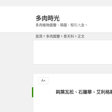
多肉時光
多肉植物圖鑒、萌圖、知識大全。
首頁
多肉圖鑒
景天科
正文
A+
鈍葉瓦松、石蓮華、艾利格斯 Orosta