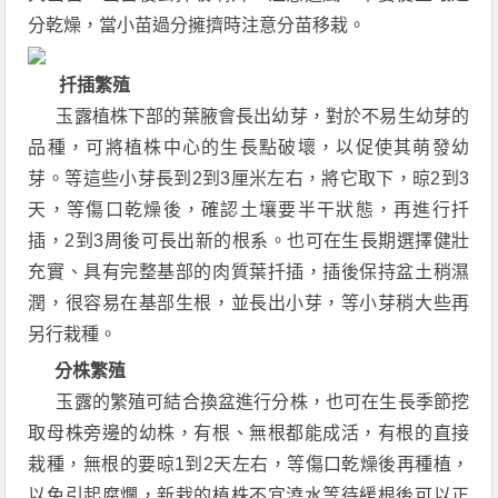
分乾燥，當小苗過分擁擠時注意分苗移栽。
扦插繁殖
玉露植株下部的葉腋會長出幼芽，對於不易生幼芽的
品種，可將植株中心的生長點破壞，以促使其萌發幼
芽。等這些小芽長到2到3厘米左右，將它取下，晾2到3
天，等傷口乾燥後，確認土壤要半干狀態，再進行扦
插，2到3周後可長出新的根系。也可在生長期選擇健壯
充實、具有完整基部的肉質葉扦插，插後保持盆土稍濕
潤，很容易在基部生根，並長出小芽，等小芽稍大些再
另行栽種。
分株繁殖
玉露的繁殖可結合換盆進行分株，也可在生長季節挖
取母株旁邊的幼株，有根、無根都能成活，有根的直接
栽種，無根的要晾1到2天左右，等傷口乾燥後再種植，
以免引起腐爛，新栽的植株不宜澆水等待緩根後可以正