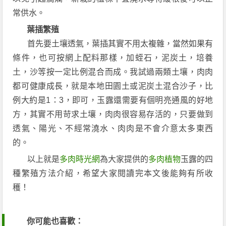
常供水。
葉插繁殖
首先要土壤透氣，葉插其實不用太複雜，當然如果有
條件，也可按網上配料那樣，加蛭石，泥炭土，培養
土，沙等按一定比例混合而成。我試過兩類土壤，肉肉
都可健康成長，就是本地田園土或泥炭土混合沙子，比
例大約是1：3，即可，玉露還需要有個明亮通風的好地
方，其實不用苛求土壤，肉肉很容易存活的，只要做到
透氣、陽光、不經常澆水、肉肉是不會介意太多東西
的。
以上就是
多肉時光網
為大家提供的
多肉植物
玉露的四
種繁殖方法介紹，希望大家閱讀完本文後能夠有所收
穫！
你可能也喜歡：