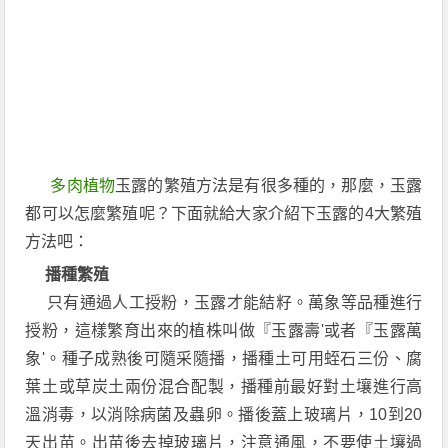
多肉植物
玉露的繁殖方法是有很多種的，那麼，玉露
都可以怎麼繁殖呢？下面就給大家介紹下玉露的4大繁殖
方法吧：
播種繁殖
只有通過人工授粉，玉露才能結籽。萬象等品種進行
授粉，這樣繁育出來的植株叫做『玉露壽'或者『玉露萬
象'。種子成熟後可隨采隨播，播種土可用蛭石三份、腐
葉土或草炭土兩份混合配製，播種前最好對土壤進行高
溫消毒，以消除病菌及蟲卵。播後蓋上玻璃片，10到20
天出苗。出苗後去掉玻璃片，注意通風，不要使土壤過