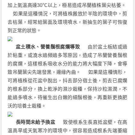
加上氣溫高達30℃以上，極易造成吊蘭植株葉尖枯萎。
如果是這種情況，可將植株搬放於半陰的環境中，剪
去枯葉，經常給葉面及環境噴水，新抽生的葉子可恢復
到正常的狀態。
盆土積水、營養鬚根腐爛導致
由於盆土板結或過
於粘重，或澆水過頻過多等原因，造成了吊蘭營養鬚根
的腐爛，這樣根系吸收水分的能力將大幅度下降，會導
致吊蘭葉尖先端發黑，邊緣內曲。 如果是這種情形，
可將植株從花盆中脫出，抖去部分宿土後，剪去已腐爛
的根系部分，換上乾淨的濕沙栽種，保持沙粒濕潤，不
能過多噴水，待催生出白嫩的細鬚根後，再重新更換肥
沃的培養土栽種。
長時間未給予換盆
致使根系生長直抵盆壁，在高
溫高旱或天氣寒冷的環境中，很容易造成根系先端萎縮