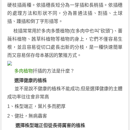
硬枝插兩種。依插穗長短分為一芽插和長梢插。依插穗
的處理方法和形狀不同，分為普通法插、割插、土球
插、踵插和倒丁字形插等。
枝插常常用於多肉多漿植物(在多肉中也叫"砍頭")、薔
薇科植物、茜草科植物等植物的身上，它們不僅容易生
根，並且容易從切口處長出新的分枝，是一種快速簡單
而又容易保存母本基因的繁殖方式。
多肉植物
扦插的方法是什麼？
選擇健康的植株
並不是說不健康的植株不能成功,但是選擇健康的主體
成功率往往會非常高
1、株型端正，葉片多而肥厚
2、健壯，無病蟲害
選擇株型端正但徒長得厲害的植株