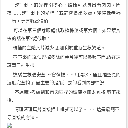
砍掉剩下的光桿別擔心，照樣可以長出新肉肉。因
為……砍掉剩下的光桿子或許會長出多頭，變得像老樁
一樣，更有觀賞價值
可以在第三個芽眼處截取植株莖或第六個，如果葉片
多的話在第?處截取。
枝插的主體葉片減少,更加利於重新生根繁殖。
剪下來的頭,清理掉多餘的葉片後可以參照下面,放在玻
璃器皿裡生根
這樣生根很安全,不會傷根、不用澆水、器皿裡空氣的
濕度完全夠了,最主要的是能清楚的看到內部情況。
不過嘛~考慮到和肉肉匹配的玻璃器皿太難找,剪下來
後,
清理清理葉片直接插土裡就可以了。。。這是最簡單,
最直接的方法。