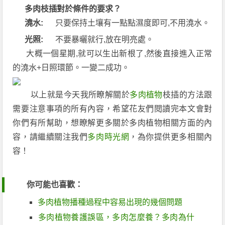
多肉枝插對於條件的要求？
澆水:
只要保持土壤有一點點濕度即可,不用澆水。
光照:
不要暴曬就行,放在明亮處。
大概一個星期,就可以生出新根了,然後直接進入正常
的澆水+日照環節。一變二成功。
以上就是今天我所瞭解關於
多肉植物
枝插的方法跟
需要注意事項的所有內容，希望花友們閱讀完本文會對
你們有所幫助，想瞭解更多關於多肉植物相關方面的內
容，請繼續關注我們
多肉時光網
，為你提供更多相關內
容！
你可能也喜歡：
多肉植物播種過程中容易出現的幾個問題
多肉植物養護誤區，多肉怎麼養？多肉為什