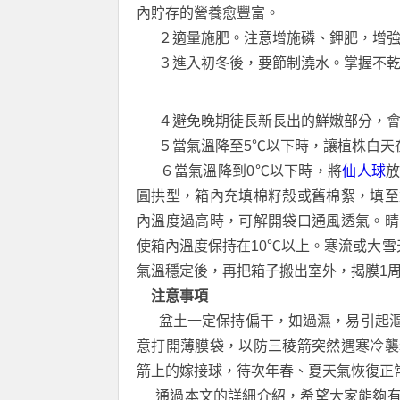
內貯存的營養愈豐富。
２適量施肥。注意增施磷、鉀肥，增強
３進入初冬後，要節制澆水。掌握不乾
４避免晚期徒長新長出的鮮嫩部分，會
５當氣溫降至5℃以下時，讓植株白天
６當氣溫降到0℃以下時，將
仙人球
圓拱型，箱內充填棉籽殼或舊棉絮，填至
內溫度過高時，可解開袋口通風透氣。晴
使箱內溫度保持在10℃以上。寒流或大雪
氣溫穩定後，再把箱子搬出室外，揭膜1
注意事項
盆土一定保持偏干，如過濕，易引起漚
意打開薄膜袋，以防三稜箭突然遇寒冷襲
箭上的嫁接球，待次年春、夏天氣恢復正
通過本文的詳細介紹，希望大家能夠有