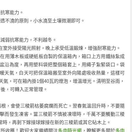
抗寒能力。
透不澆的原則，小水澆至土壤微潮即可。
減弱抗寒能力，不利越冬。
在室外接受陽光照射，晚上承受低溫鍛煉，增強耐寒能力。
放在用薄木板或硬紙板自製的保溫箱內，箱口上方用鐵絲紮成
盆沿為度，再用塑料袋把整個箱套上，用繩子紮緊袋口。袋
暖天氣，白天可把保溫箱搬至室外向陽處吸收熱量，這樣可
天氣，可在箱內掛1個40瓦的燈泡，增溫增光。清明至谷雨，
周後，可轉入正常管理。
根，會使三稜箭枯萎腐爛而死亡。翌春氣溫回升時，不要隨
擊而發生凍害。當三稜箭不慎被凍壞時，千萬不要觸動三稜
常時，再剝下嫁接球嫁接在新的三稜箭或其它砧木上。
所收穫！歡迎大家繼續關注
多肉時光網
，瞭解更多關於
多肉