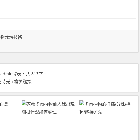
植物栽培技術
由
admin
發表，共 817字。
肉時光
+複製鏈接