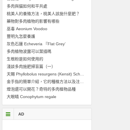
多肉與貓如何和平共處
桃美人的養殖方法，桃美人該施什麼肥？
藥物對多肉植物的影響有哪些
巫毒 Aeonium Voodoo
豐明丸怎麼養護
灰色石蓮 Echeveria 『Flat Grey’
多肉植物波露可以葉插嗎
生根粉是如何使用的
淺談多肉施肥掃盲篇（一）
天賜 Phyllobolus resurgens (Kensit) Schwantes 1928
金手指的簡單介紹，它的種植方法以及注意事項
燈泡還可以開花？奇特的多肉植物品種
大眼睛 Conophytum regale
AD