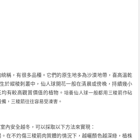
的統稱，有很多品種。它們的原生地多為沙漠地帶，喜高溫乾
生於縱稜刺叢中，仙人球開花一般在清晨或傍晚，持續幾小
花均有較高觀賞價值的植物。
培養仙人球一般都用三稜箭作砧
設備，三稜箭往往容易受凍害。
室內安全越冬，可以採取以下方法來實現：
。在不灼傷三稜箭肉質體的情況下，越曬顏色越深綠，植株