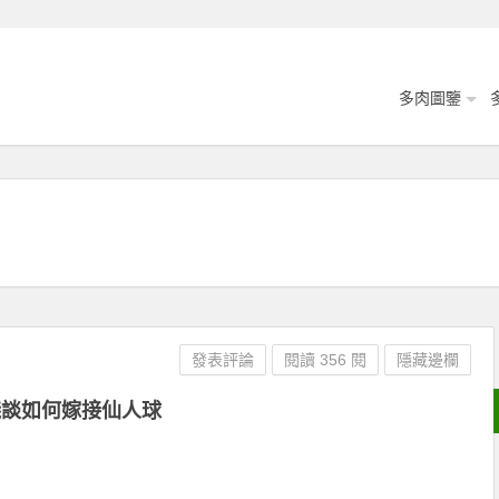
多肉圖鑒
發表評論
閱讀 356 閱
隱藏邊欄
淺談如何嫁接仙人球