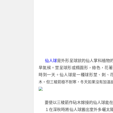
仙人球
是外形呈球狀的仙人掌科植物
旱氣候。莖呈球形或橢圓形，綠色，花著
時到一天。仙人球是一種球形莖、刺、
木。但三稜箭極不耐寒，冬天如果沒有加溫
要使以三稜箭作砧木嫁接的仙人球能在
１在深秋時將仙人球搬出室外多曬太陽