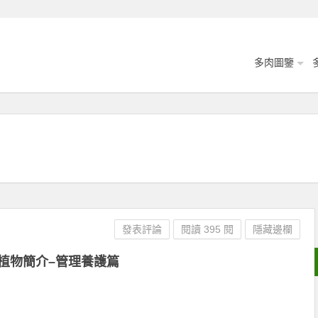
多肉圖鑒
發表評論
閱讀 395 閱
隱藏邊欄
植物簡介–管理養護篇