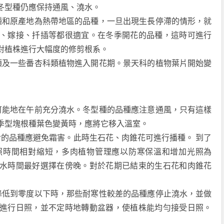
冬型種仍應保持通風、澆水。
種和原產地為熱帶地區的品種，一旦出現生長停滯的情形，就
、嫁接、扦插等都很適宜。在冬季開花的品種，這時可進行
對植株進行大幅度的修剪根系。
類及一些番杏科類植物進入開花期。景天科的植物葉片開始變
可能地在午前充分澆水。冬型種的品種應注意通風，只有這樣
季型塊根種葉色變黃時，應將它移入溫室。
的品種應避免霜害。此時生石花、肉錐花可進行播種。 到了
照時間相對縮短，多肉植物管理應以防寒保溫和增加光照為
水時間最好選擇在傍晚。對於花期已結束的生石花和肉錐花
降低到零度以下時，那些耐寒性較差的品種應停止澆水，並做
進行日照，並不定時地轉動盆器，使植株能均勻接受日照。