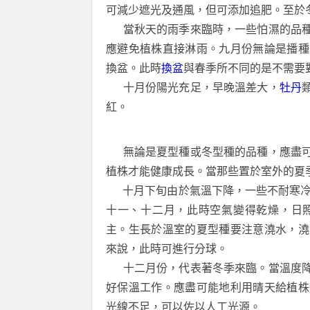
可減少遮光及通風，但可添加追肥。至於
當秋天的雨季來臨時，一些怕濕的品
應避免植株直接淋雨。九月份無論是播種
換盆。此時
換盆
與春季所不同的是不需要
十月份陽光充足，早晚溫差大，
牡丹
紅。
無論是夏型種或冬型種的品種，應盡
植株才能健康成長。當那些置於室外的夏
十月下旬由於氣溫下降，一些不耐寒冷
十一、十二月，此時空氣變得乾燥，日
主。生長於溫室的夏型種要注意澆水，澆
來說，此時可進行分球。
十二月份，代表著冬季來臨。當溫度
好保溫工作。應盡可能地利用晴天給植株
光線不足，可以佐以人工光源。