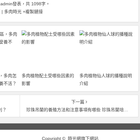
由
admin
發表，共 1098字。
| 多肉時光
+複製鏈接
，多肉怎
多肉植物配土受哪些因素的
多肉植物仙人球的播種說明
養不活？
影響
介紹
下一篇
別？
珍珠吊蘭的養殖方法和注意事項有哪些 珍珠吊蘭培養土如何製作
Copyright ©
時光網
旗下網站