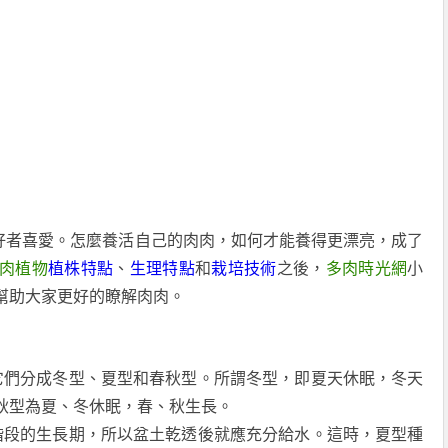
好者喜愛。怎麼養活自己的肉肉，如何才能養得更漂亮，成了
肉植物
植株特點
、
生理特點
和
栽培技術
之後，
多肉時光網
小
幫助大家更好的瞭解肉肉。
它們分成冬型、夏型和春秋型。所謂冬型，即夏天休眠，冬天
秋型為夏、冬休眠，春、秋生長。
階段的生長期，所以盆土乾透後就應充分給水。這時，夏型種