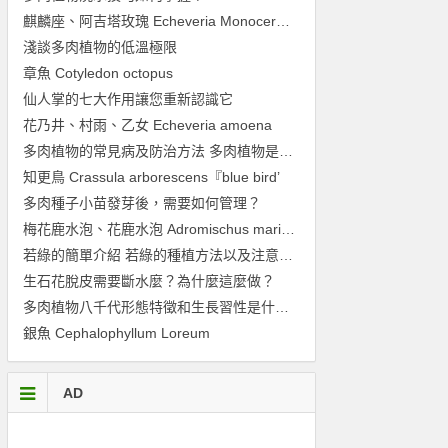
麒麟座、阿吉塔玫瑰 Echeveria Monocerotis
淺談多肉植物的低溫極限
章魚 Cotyledon octopus
仙人掌的七大作用讓您重新認識它
花乃井、村雨、乙女 Echeveria amoena
多肉植物的常見病及防治方法 多肉植物是如何進行病蟲防治的
知更鳥 Crassula arborescens『blue bird’
多肉種子小苗發芽後，需要如何管理？
梅花鹿水泡、花鹿水泡 Adromischus marianiae ‘Antidorcatum’
若綠的簡單介紹 若綠的種植方法以及注意事項
生石花脫皮需要斷水麼？為什麼這麼做？
多肉植物八千代形態特徵和生長習性是什麼，有什麼花語
銀魚 Cephalophyllum Loreum
AD