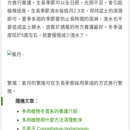
方進行養護。生長季節可以全日照，光照不足，會引起
植株徒長。生長季節澆水每個月2-3次，保持盆土的濕潤
即可。夏季多雨的季節要防止長時間的雨淋，澆水也不
要造成盆土積水，放置於通風的地方養護最好。冬季溫
度低於5度左右，就要慢慢減少澆水了。
繁殖：紫月的繁殖可在生長季節採用葉插的方式進行繁
殖。
隨機文章：
多肉植物冬雲系的養護介紹
多肉植物用什麼方法清理乾淨
不易玉 Conophytum taylorianum