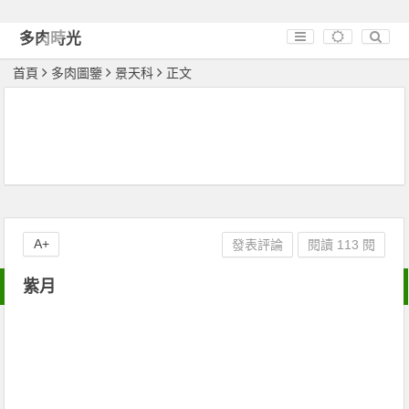
多肉時光
首頁
多肉圖鑒
景天科
正文
A+
發表評論
閱讀 113 閱
紫月