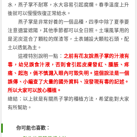
水，燕子掌不耐寒，水大容易引起腐爛。春季溫度上升
後就可以慢慢恢復正常給水。
燕子掌是非常好養的一個品種，四季中除了夏季要
注意適當遮陽，其他季節都可以全日照。土壤風箏用的
是泥炭混合了顆粒的煤渣等，土表鋪設大顆粒石頭，配
土以透氣為主。
這裡特別說明一點：
之前有花友說燕子掌的汁液有
毒，幼兒誤食汁液，否則會引起皮膚發紅、腫脹、疼
痛、起泡，倘不慎濺入眼內可致失明。這個說法是一個
誤傳、小編查了大量的國外資料、沒發現有毒的記述。
所以大家可以放心種植。
總結：以上就是有關燕子掌的種植方法，希望能對大家
有所幫助。
你可能也喜歡：