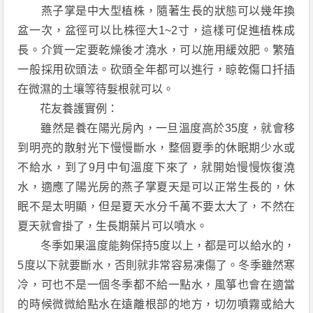
燕子掌是中大型植株，隨著生長的狀態可以幾年換
盆一次，盆徑可以比株徑大1~2寸，這樣可促進植株成
長。介質一定要乾燥後才澆水，可以施用緩效肥。繁殖
一般採用砍頭法。砍頭全年都可以進行，晾乾傷口扦插
在微濕的土壤等待髮根就可以。
花友養護實例：
雖然是養在陽光房內，一旦溫度高於35度，就會移
到明亮的散射光下慢慢斷水，整個夏季的休眠期少水或
不給水，到了9月中旬溫度下來了，就開始慢慢恢復澆
水，適應了陽光房的燕子掌夏天是可以正常生長的，休
眠不是太明顯，但是夏天水分千萬不要太大了，不然在
夏天就會掛了，生長期葉片可以噴水。
冬季如果溫度能夠保持5度以上，都是可以給水的，
5度以下就要斷水，否則就非常容易凍傷了。冬季雖然寒
冷，可也不是一個冬季都不給一點水，風箏也會在適當
的時候微微給點水在遠離根部的地方，切勿噴霧或給大