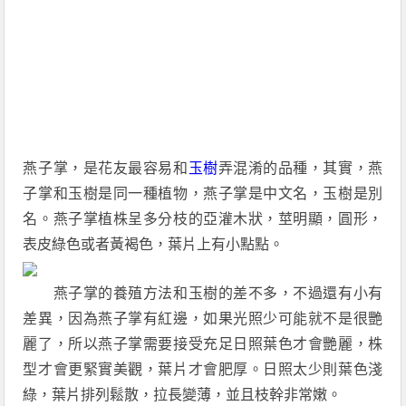
燕子掌，是花友最容易和
玉樹
弄混淆的品種，其實，燕
子掌和玉樹是同一種植物，燕子掌是中文名，玉樹是別
名。燕子掌植株呈多分枝的亞灌木狀，莖明顯，圓形，
表皮綠色或者黃褐色，葉片上有小點點。
燕子掌的養殖方法和玉樹的差不多，不過還有小有
差異，因為燕子掌有紅邊，如果光照少可能就不是很艷
麗了，所以燕子掌需要接受充足日照葉色才會艷麗，株
型才會更緊實美觀，葉片才會肥厚。日照太少則葉色淺
綠，葉片排列鬆散，拉長變薄，並且枝幹非常嫩。